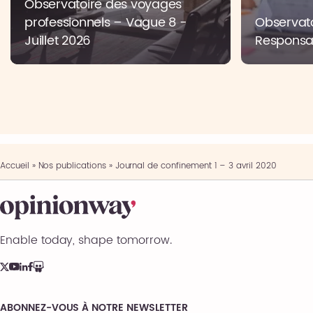
Observatoire des voyages
professionnels – Vague 8 -
Observato
Juillet 2026
Responsab
Accueil
»
Nos publications
»
Journal de confinement 1 – 3 avril 2020
Enable today, shape tomorrow.
ABONNEZ-VOUS À NOTRE NEWSLETTER
Comments