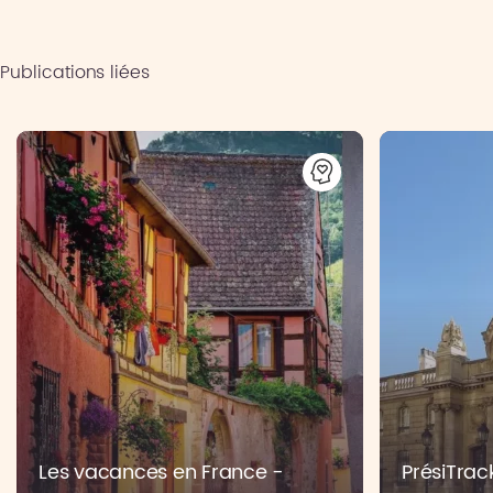
Publications liées
Les vacances en France -
PrésiTrac