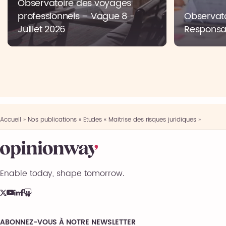
Observatoire des voyages
professionnels – Vague 8 -
Observato
Juillet 2026
Responsab
Accueil
»
Nos publications
»
Etudes « Maitrise des risques juridiques »
Enable today, shape tomorrow.
ABONNEZ-VOUS À NOTRE NEWSLETTER
Comments