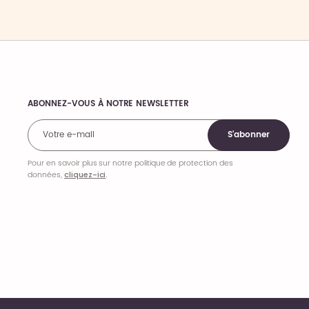
ABONNEZ-VOUS À NOTRE NEWSLETTER
Comments
S'abonner
Pour en savoir plus sur notre politique de protection des
données,
cliquez-ici
.