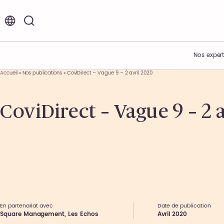
FR
EN
Nos expert
Accueil
»
Nos publications
»
CoviDirect – Vague 9 – 2 avril 2020
Vos enjeux
Acteur de l’innovation
Nos offres d’emplois et de stages
CoviDirect – Vague 9 – 2 
Expertises métiers
Présentation du Groupe
Environnement de travail
Expertises sectorielles
Nos engagements
Nos étapes de recrutement
Nos offres
Nos actualités
Témoignages collaborateurs
Ils nous font confiance
Nos événements
En partenariat avec
Date de publication
Square Management, Les Echos
Avril 2020