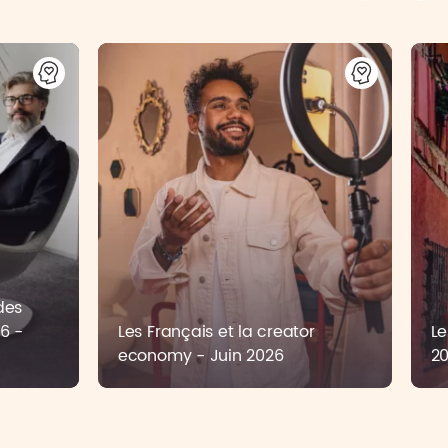
des
6 -
Les Français et la creator
Le
economy - Juin 2026
2