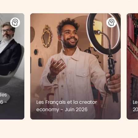
des
6 -
Les Français et la creator
Le
economy - Juin 2026
2