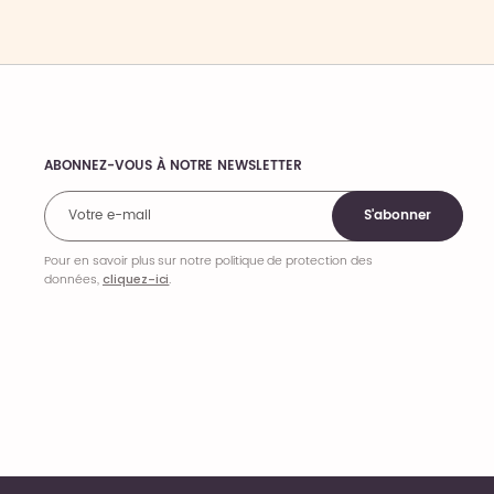
ABONNEZ-VOUS À NOTRE NEWSLETTER
Comments
S'abonner
Pour en savoir plus sur notre politique de protection des
données,
cliquez-ici
.