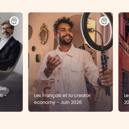
des
6 -
Les Français et la creator
Le
economy - Juin 2026
2