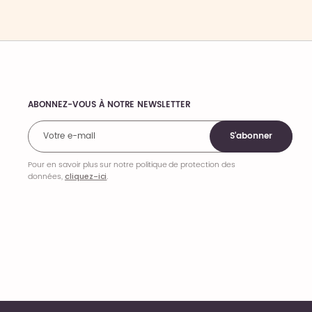
ABONNEZ-VOUS À NOTRE NEWSLETTER
Comments
S'abonner
Pour en savoir plus sur notre politique de protection des
données,
cliquez-ici
.