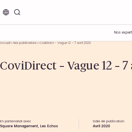
FR
EN
Nos expert
Accueil
»
Nos publications
»
CoviDirect – Vague 12 – 7 avril 2020
Vos enjeux
Acteur de l’innovation
Nos offres d’emplois et de stages
CoviDirect – Vague 12 – 7 
Expertises métiers
Présentation du Groupe
Environnement de travail
Expertises sectorielles
Nos engagements
Nos étapes de recrutement
Nos offres
Nos actualités
Témoignages collaborateurs
Ils nous font confiance
Nos événements
En partenariat avec
Date de publication
Square Management, Les Echos
Avril 2020