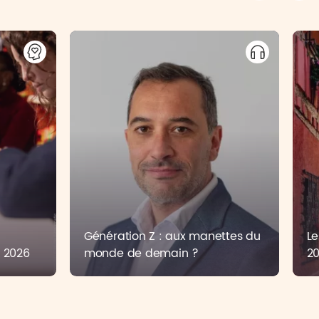
Génération Z : aux manettes du
Le
i 2026
monde de demain ?
2