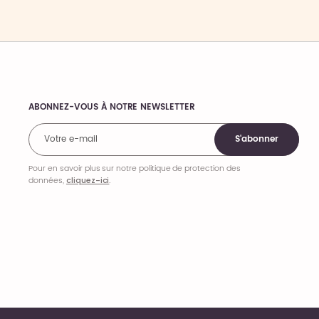
ABONNEZ-VOUS À NOTRE NEWSLETTER
Comments
S'abonner
Pour en savoir plus sur notre politique de protection des
données,
cliquez-ici
.