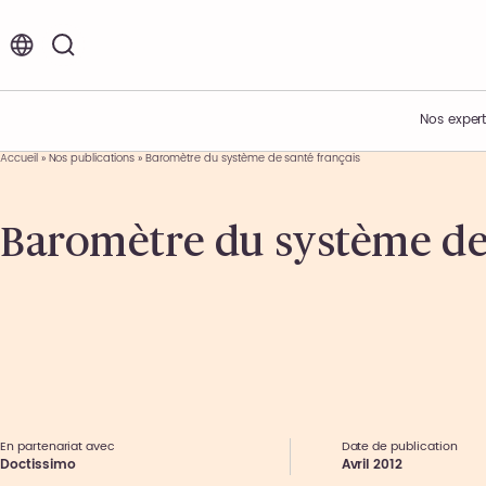
FR
EN
Nos expert
Accueil
»
Nos publications
»
Baromètre du système de santé français
Vos enjeux
Acteur de l’innovation
Nos offres d’emplois et de stages
Baromètre du système de 
Expertises métiers
Présentation du Groupe
Environnement de travail
Expertises sectorielles
Nos engagements
Nos étapes de recrutement
Nos offres
Nos actualités
Témoignages collaborateurs
Ils nous font confiance
Nos événements
En partenariat avec
Date de publication
Doctissimo
Avril 2012