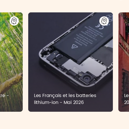
tre -
Les Français et les batteries
Le
lithium-ion - Mai 2026
2