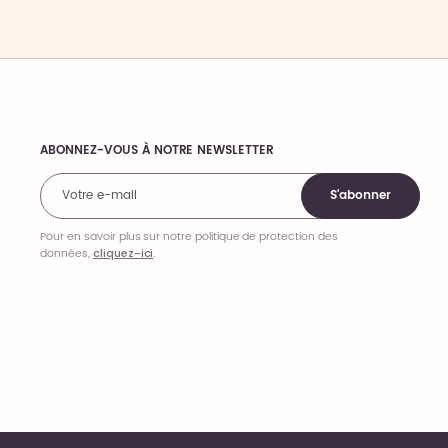
ABONNEZ-VOUS À NOTRE NEWSLETTER
Comments
S'abonner
Pour en savoir plus sur notre politique de protection des
données,
cliquez-ici
.