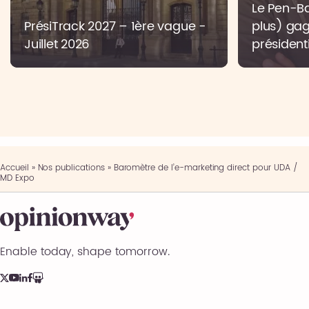
Le Pen-Bar
PrésiTrack 2027 – 1ère vague -
plus) gag
Juillet 2026
présidenti
Accueil
»
Nos publications
»
Baromètre de l’e-marketing direct pour UDA /
MD Expo
Enable today, shape tomorrow.