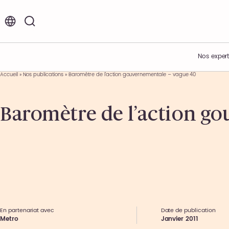
FR
EN
Nos expert
Accueil
»
Nos publications
»
Baromètre de l’action gouvernementale – vague 40
Vos enjeux
Acteur de l’innovation
Nos offres d’emplois et de stages
Baromètre de l’action g
Expertises métiers
Présentation du Groupe
Environnement de travail
Expertises sectorielles
Nos engagements
Nos étapes de recrutement
Nos offres
Nos actualités
Témoignages collaborateurs
Ils nous font confiance
Nos événements
En partenariat avec
Date de publication
Metro
Janvier 2011