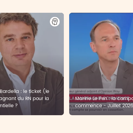
ardella : le ticket (le
agnant du RN pour la
Marine Le Pen : la cam
ntielle ?
commence - Juillet 202