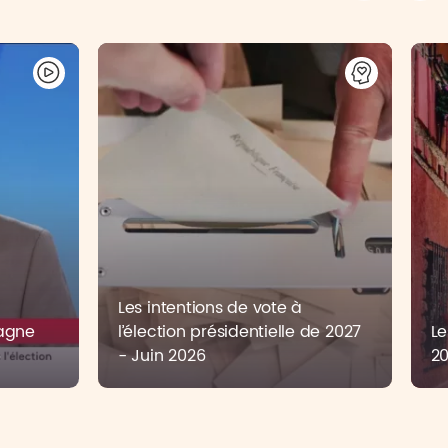
Les intentions de vote à
pagne
l’élection présidentielle de 2027
Le
6
- Juin 2026
2