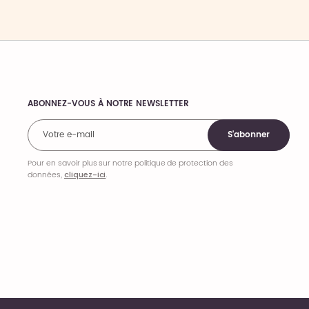
ABONNEZ-VOUS À NOTRE NEWSLETTER
Comments
S'abonner
Pour en savoir plus sur notre politique de protection des
données,
cliquez-ici
.