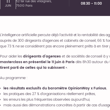
11
52 ter rue des vinaigriers,
08:30 - 11:00
JUIN
75010 Paris
L’intelligence artificielle percute déjà l’activité et la rentabilité des 
auprès de 300 dirigeants d’agences et cabinets de conseil, 66 % f
que 73 % ne se considèrent pas encore pleinement prêts à en tirer p
Pour aider les
dirigeants d’agences
et de sociétés de conseil à y v
masterclass en présentiel le 11 juin à Paris
dès 8h30 autour du 
tirent parti de celles qui la subissent
».
Au programme :
les résultats exclusifs du baromètre OpinionWay x Furious
,
les pratiques des 27 % d’organisations réellement prêtes,
les erreurs les plus fréquentes observées aujourd’hui,
mais aussi des démonstrations concrètes à partir de cas d’usage