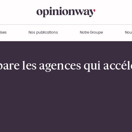
ises
Nos publications
Notre Groupe
Nou
épare les agences qui accé