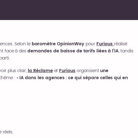
agences. Selon le
baromètre OpinionWay
pour
Furious
réalisé
ont face à des
demandes de baisse de tarifs liées à l’IA
, tandis
arti.
oir plus clair,
la Réclame
et
Furious
organisent
une
thème : «
IA dans les agences : ce qui sépare celles qui en
 réels.