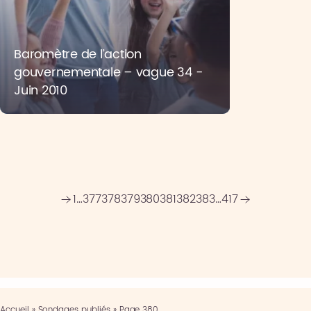
Baromètre de l’action
gouvernementale – vague 34 -
Juin 2010
1
…
377
378
379
380
381
382
383
…
417
Accueil
»
Sondages publiés
»
Page 380