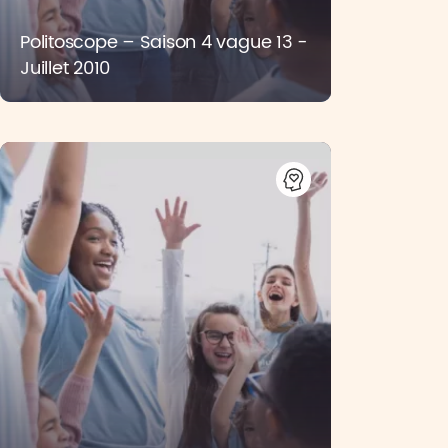
Politoscope – Saison 4 vague 13 -
Juillet 2010
Baromètre e-commerce des
petites entreprises – vague 1 -
Juin 2010