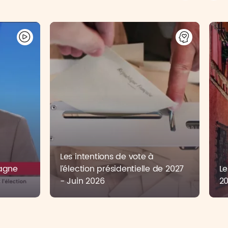
Les intentions de vote à
pagne
l’élection présidentielle de 2027
Le
6
- Juin 2026
2