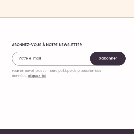
ABONNEZ-VOUS À NOTRE NEWSLETTER
Comments
S'abonner
Pour en savoir plus sur notre politique de protection des
données,
cliquez-ici
.