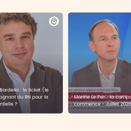
ardella : le ticket (le
agnant du RN pour la
Marine Le Pen : la cam
ntielle ?
commence - Juillet 202