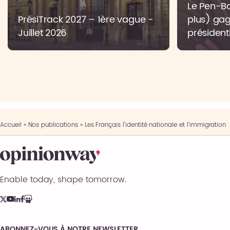
Le Pen-Bar
PrésiTrack 2027 – 1ère vague -
plus) gag
Juillet 2026
présidenti
Accueil
»
Nos publications
»
Les Français l’identité nationale et l’immigration
Enable today, shape tomorrow.
ABONNEZ-VOUS À NOTRE NEWSLETTER