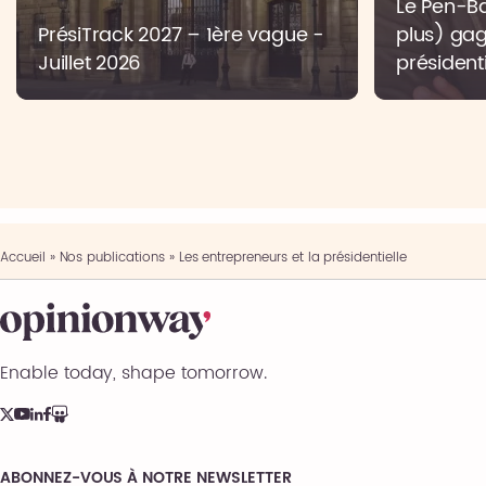
Le Pen-Bar
PrésiTrack 2027 – 1ère vague -
plus) gag
Juillet 2026
présidenti
Accueil
»
Nos publications
»
Les entrepreneurs et la présidentielle
Enable today, shape tomorrow.
ABONNEZ-VOUS À NOTRE NEWSLETTER
Comments