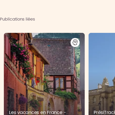
Publications liées
Les vacances en France -
PrésiTrac