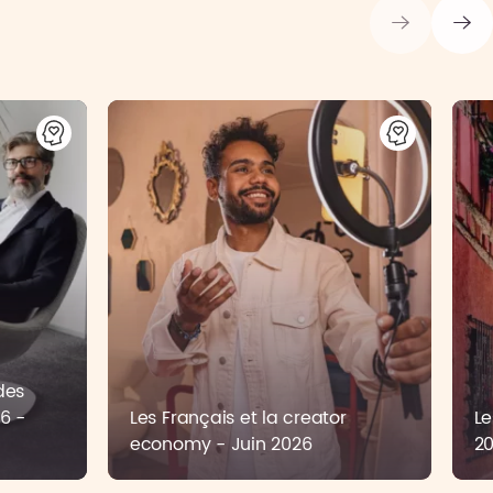
des
6 -
Les Français et la creator
Le
economy - Juin 2026
2