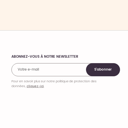
ABONNEZ-VOUS À NOTRE NEWSLETTER
Comments
S'abonner
Pour en savoir plus sur notre politique de protection des
données,
cliquez-ici
.