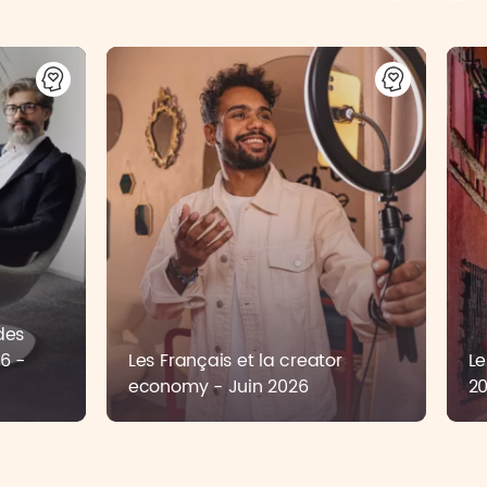
des
6 -
Les Français et la creator
Le
economy - Juin 2026
2