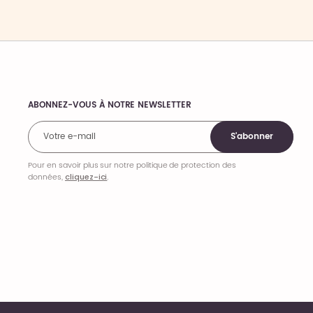
ABONNEZ-VOUS À NOTRE NEWSLETTER
Comments
S'abonner
Pour en savoir plus sur notre politique de protection des
données,
cliquez-ici
.