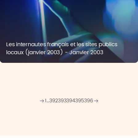
Les internautes français et les sites publics
locaux (janvier 2003) - Janvier 2003
1
…
392
393
394
395
396