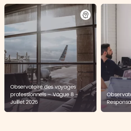
Observatoire des voyages
professionnels – Vague 8 -
Observato
Juillet 2026
Responsab