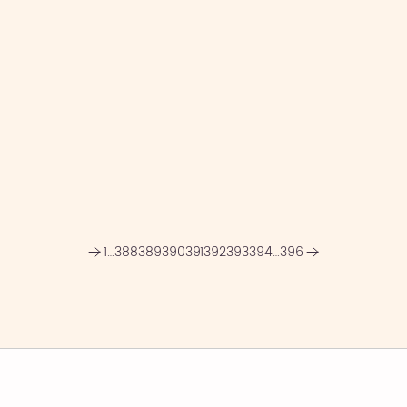
1
…
388
389
390
391
392
393
394
…
396