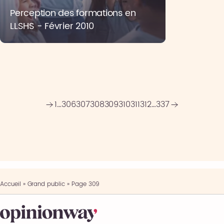
Perception des formations en
LLSHS - Février 2010
1
…
306
307
308
309
310
311
312
…
337
Accueil
»
Grand public
»
Page 309