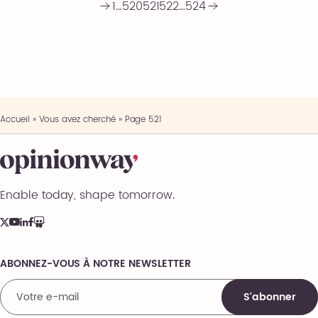
1
…
520
521
522
…
524
Accueil
»
Vous avez cherché
»
Page 521
Enable today, shape tomorrow.
ABONNEZ-VOUS À NOTRE NEWSLETTER
Comments
S'abonner