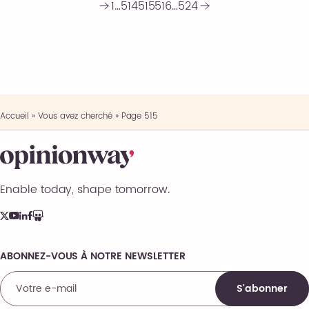
1
…
514
515
516
…
524
Accueil
»
Vous avez cherché
»
Page 515
Enable today, shape tomorrow.
ABONNEZ-VOUS À NOTRE NEWSLETTER
Comments
S'abonner